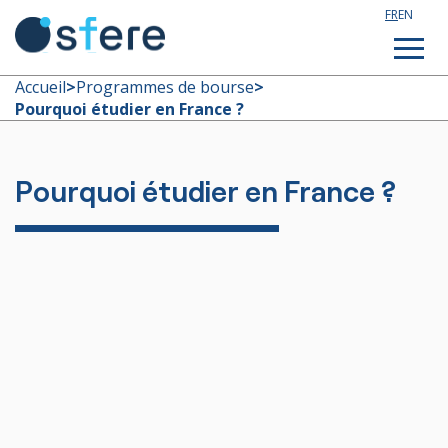
FR
EN
Accueil
>
Programmes de bourse
>
Pourquoi étudier en France ?
Étudier en France
Pourquoi étudier en France ?
Assistance technique
Formations sur mesure
Qui sommes nous ?
Notre actualité
Rejoignez notre équipe