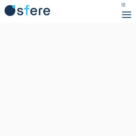
FR
Étudier en France
Assistance technique
Formations sur mesure
Qui sommes nous ?
Notre actualité
Rejoignez notre équipe