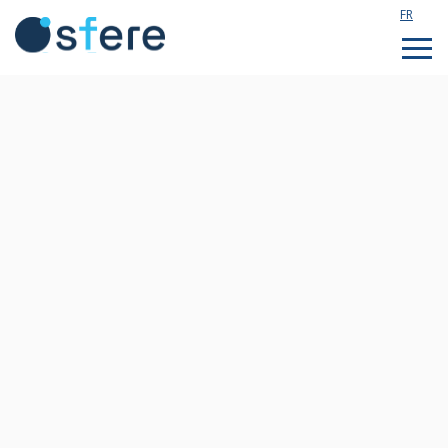
FR
Étudier en France
Assistance technique
Formations sur mesure
Qui sommes nous ?
Notre actualité
Rejoignez notre équipe