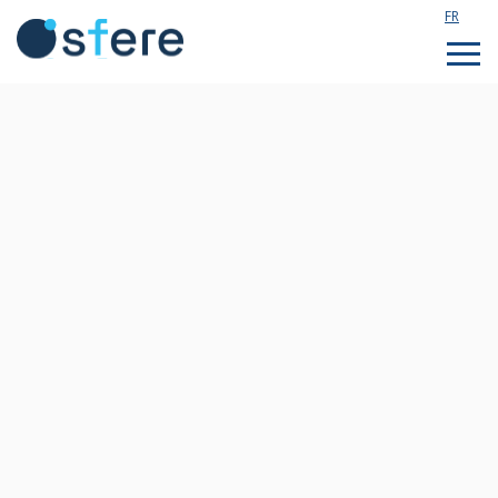
FR
Étudier en France
Assistance technique
Formations sur mesure
Qui sommes nous ?
Notre actualité
Rejoignez notre équipe