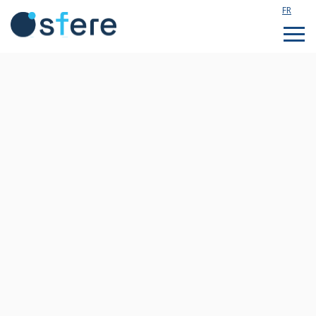
FR
Étudier en France
Assistance technique
Formations sur mesure
Qui sommes nous ?
Notre actualité
Rejoignez notre équipe