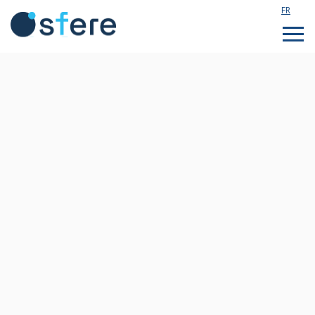
FR
Étudier en France
Assistance technique
Formations sur mesure
Qui sommes nous ?
Notre actualité
Rejoignez notre équipe