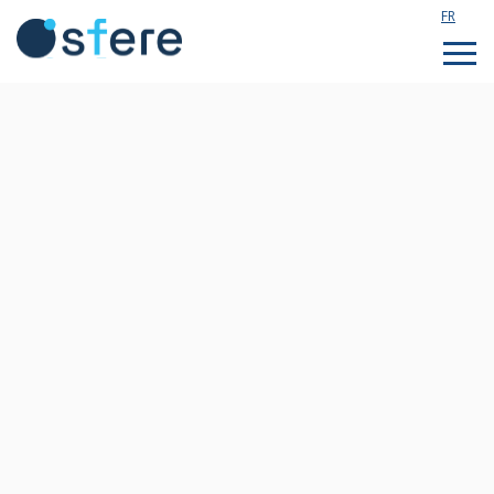
FR
Étudier en France
Assistance technique
Formations sur mesure
Qui sommes nous ?
Notre actualité
Rejoignez notre équipe