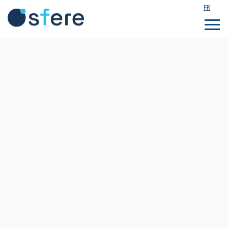
FR
Étudier en France
Assistance technique
Formations sur mesure
Qui sommes nous ?
Notre actualité
Rejoignez notre équipe