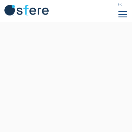
FR
Étudier en France
Assistance technique
Formations sur mesure
Qui sommes nous ?
Notre actualité
Rejoignez notre équipe