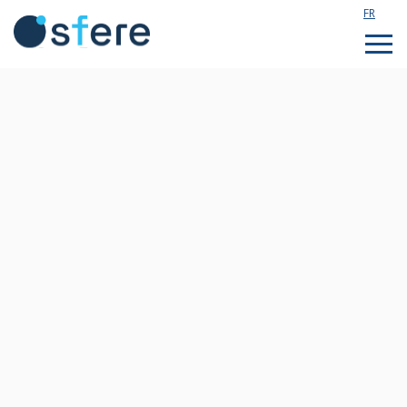
FR
Étudier en France
Assistance technique
Formations sur mesure
Qui sommes nous ?
Notre actualité
Rejoignez notre équipe