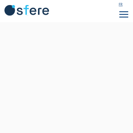
FR
Étudier en France
Assistance technique
Formations sur mesure
Qui sommes nous ?
Notre actualité
Rejoignez notre équipe