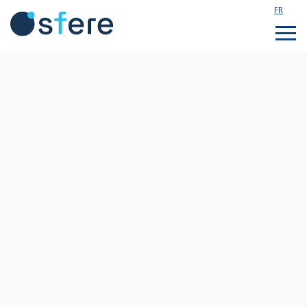
FR
Étudier en France
Assistance technique
Formations sur mesure
Qui sommes nous ?
Notre actualité
Rejoignez notre équipe