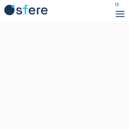
FR
Étudier en France
Assistance technique
Formations sur mesure
Qui sommes nous ?
Notre actualité
Rejoignez notre équipe