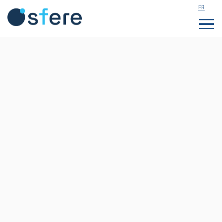
FR
Étudier en France
Assistance technique
Formations sur mesure
Qui sommes nous ?
Notre actualité
Rejoignez notre équipe