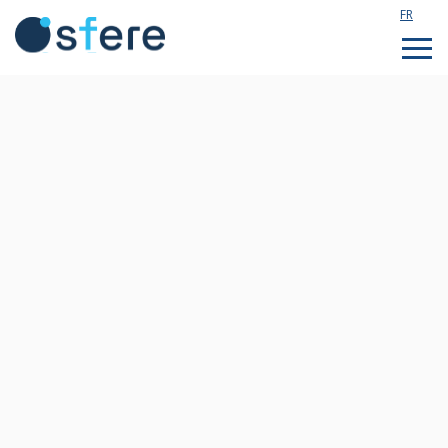
FR
Étudier en France
Assistance technique
Formations sur mesure
Qui sommes nous ?
Notre actualité
Rejoignez notre équipe