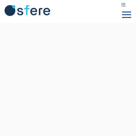
FR
Étudier en France
Assistance technique
Formations sur mesure
Qui sommes nous ?
Notre actualité
Rejoignez notre équipe