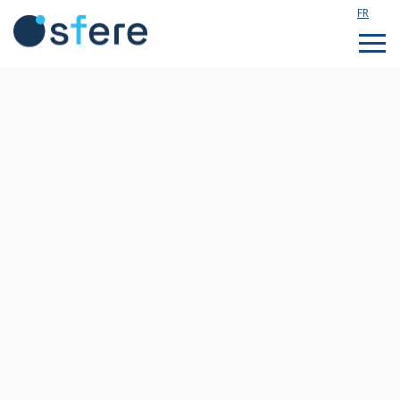
FR
Étudier en France
Assistance technique
Formations sur mesure
Qui sommes nous ?
Notre actualité
Rejoignez notre équipe