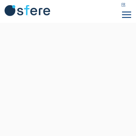
FR
Étudier en France
Assistance technique
Formations sur mesure
Qui sommes nous ?
Notre actualité
Rejoignez notre équipe