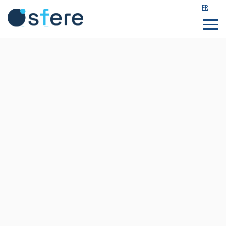
FR
Étudier en France
Assistance technique
Formations sur mesure
Qui sommes nous ?
Notre actualité
Rejoignez notre équipe