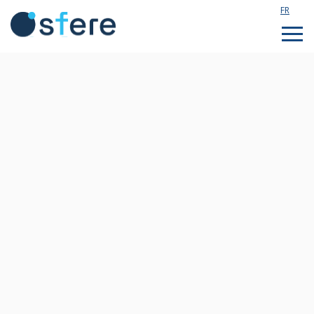
FR
Étudier en France
Assistance technique
Formations sur mesure
Qui sommes nous ?
Notre actualité
Rejoignez notre équipe