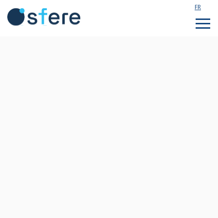
FR
Étudier en France
Assistance technique
Formations sur mesure
Qui sommes nous ?
Notre actualité
Rejoignez notre équipe