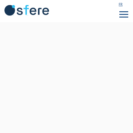
FR
Étudier en France
Assistance technique
Formations sur mesure
Qui sommes nous ?
Notre actualité
Rejoignez notre équipe