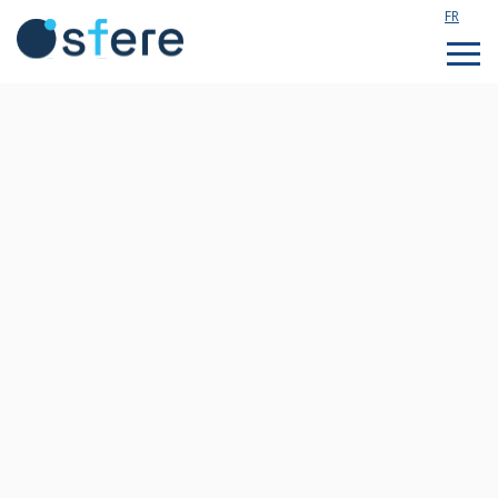
FR
Étudier en France
Assistance technique
Formations sur mesure
Qui sommes nous ?
Notre actualité
Rejoignez notre équipe