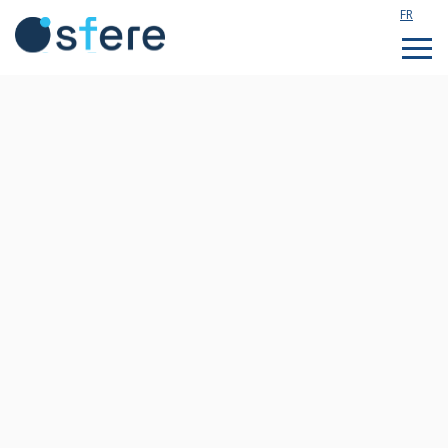
FR
Étudier en France
Assistance technique
Formations sur mesure
Qui sommes nous ?
Notre actualité
Rejoignez notre équipe