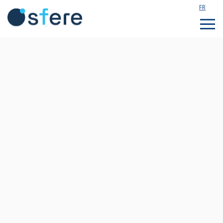
FR
Étudier en France
Assistance technique
Formations sur mesure
Qui sommes nous ?
Notre actualité
Rejoignez notre équipe