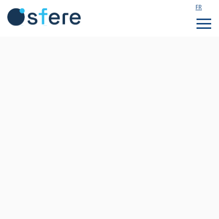
FR
Étudier en France
Assistance technique
Formations sur mesure
Qui sommes nous ?
Notre actualité
Rejoignez notre équipe