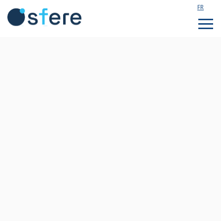
FR
Étudier en France
Assistance technique
Formations sur mesure
Qui sommes nous ?
Notre actualité
Rejoignez notre équipe