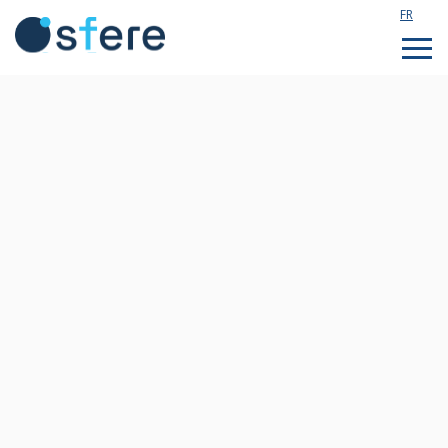
FR
Étudier en France
Assistance technique
Formations sur mesure
Qui sommes nous ?
Notre actualité
Rejoignez notre équipe